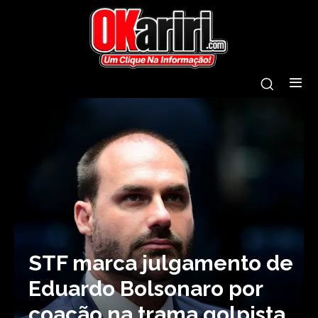
STF marca julgamento de
Eduardo Bolsonaro por
coação na trama golpista