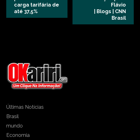
carga tarifária de
Flávio
até 37,5%
| Blogs | CNN
Brasil
Últimas Notícias
Brasil
mundo
Economia