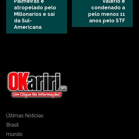
Palmeiras é
Valério é
atropelado pelo
condenado a
Millonarios e sai
pelo menos 11
da Sul-
anos pelo STF
Americana
Últimas Notícias
Brasil
mundo