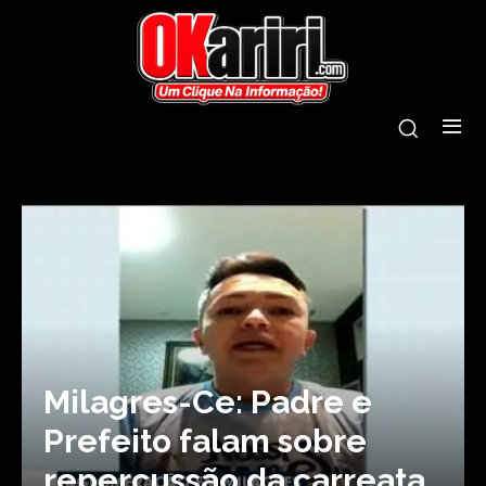
Milagres-Ce: Padre e
Prefeito falam sobre
repercussão da carreata