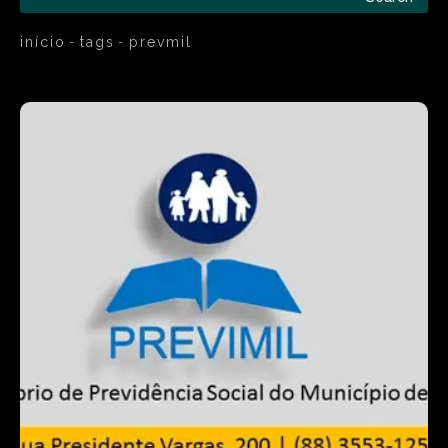
início
tags
prevmil