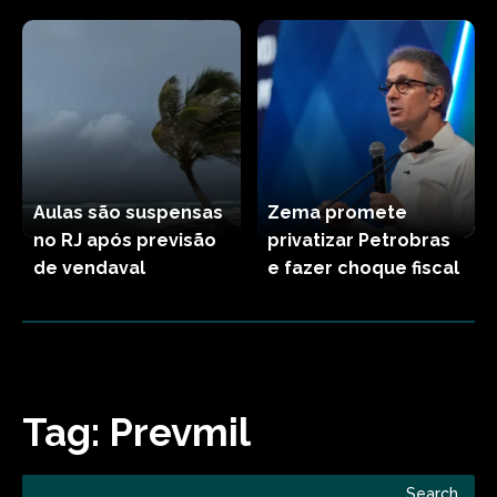
Aulas são suspensas
Zema promete
no RJ após previsão
privatizar Petrobras
de vendaval
e fazer choque fiscal
Tag:
Prevmil
Search