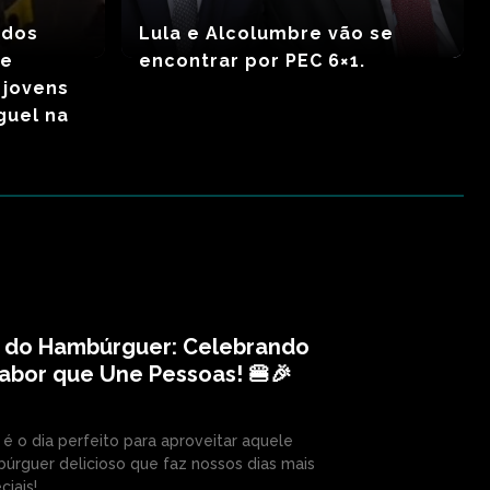
ados
Lula e Alcolumbre vão se
de
encontrar por PEC 6×1.
 jovens
guel na
a do Hambúrguer: Celebrando
abor que Une Pessoas! 🍔🎉
 é o dia perfeito para aproveitar aquele
úrguer delicioso que faz nossos dias mais
ciais!