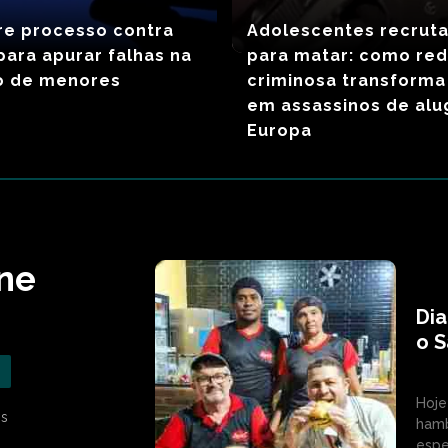
re processo contra
Adolescentes recrut
para apurar falhas na
para matar: como re
o de menores
criminosa transforma
em assassinos de alu
Europa
une
Di
o S
Hoje
as
hamb
espe