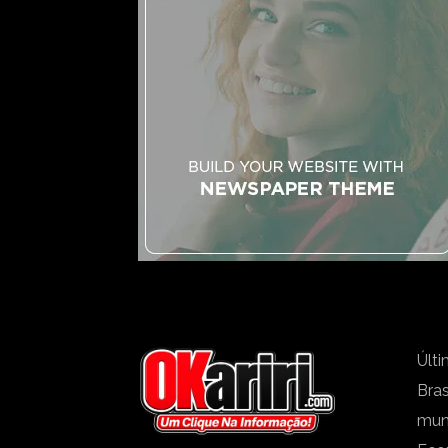
Últi
Bras
mu