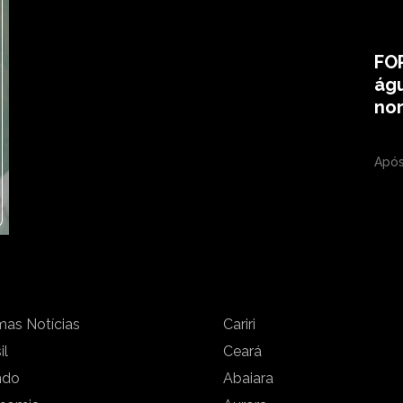
FO
águ
no
Após
mas Notícias
Cariri
il
Ceará
ndo
Abaiara