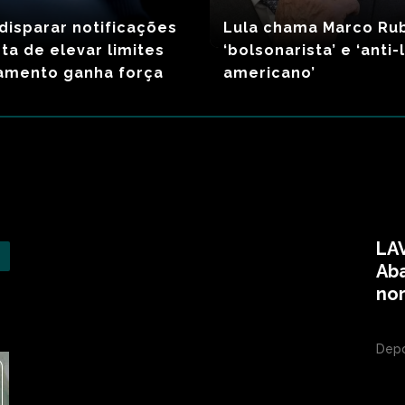
disparar notificações
Lula chama Marco Ru
ta de elevar limites
‘bolsonarista’ e ‘anti-
ramento ganha força
americano’
LA
Ab
no
Depo