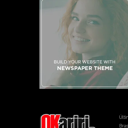
Últi
Bras