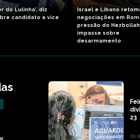
or do Lulinha’, diz
Israel e Líbano reto
obre candidato a vice
negociações em Rom
pressão do Hezbollah
impasse sobre
desarmamento
das
Fe
dív
23
Os d