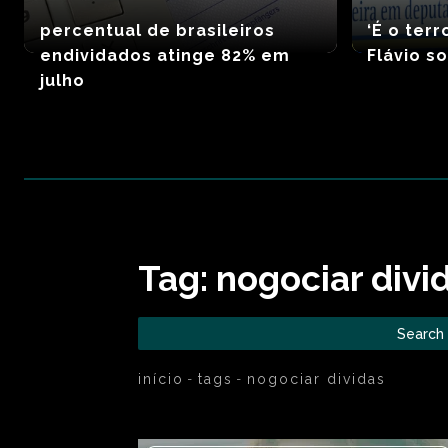
percentual de brasileiros
‘É o terr
endividados atinge 82% em
Flávio s
julho
Tag:
nogociar divi
Search
início
tags
nogociar dividas