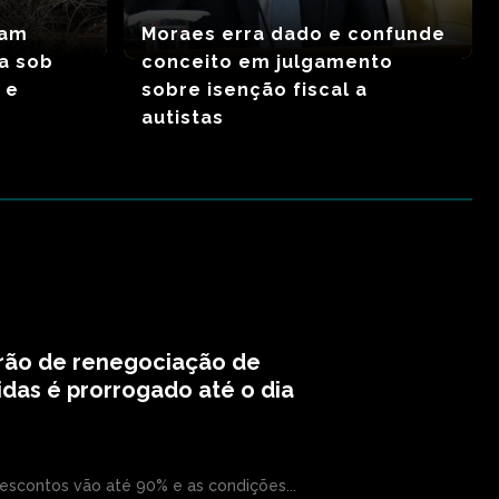
mam
Moraes erra dado e confunde
a sob
conceito em julgamento
 e
sobre isenção fiscal a
autistas
irão de renegociação de
idas é prorrogado até o dia
escontos vão até 90% e as condições...