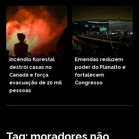
Incêndio florestal
Emendas reduzem
destrói casas no
poder do Planalto e
Canadá e força
fortalecem
evacuação de 20 mil
Congresso
pessoas
Tag:
moradores não