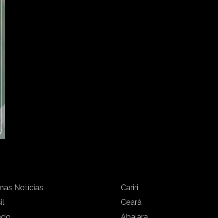
mas Notícias
Cariri
il
Ceará
ndo
Abaiara