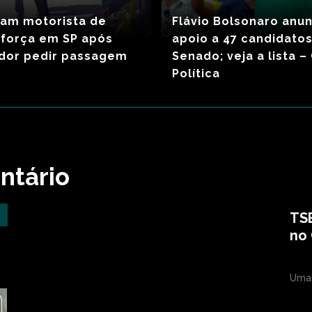
ram motorista de
Flávio Bolsonaro anun
 força em SP após
apoio a 47 candidato
ador pedir passagem
Senado; veja a lista 
Política
ntário
TSE
no 
Uma 