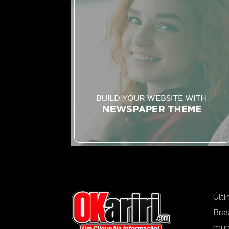
Últi
Bras
mu