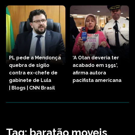
PL pede a Mendonça
‘A Otan deveria ter
quebra de sigilo
acabado em 1991’,
contra ex-chefe de
afirma autora
gabinete de Lula
pacifista americana
| Blogs | CNN Brasil
Tag:
baratão moveis