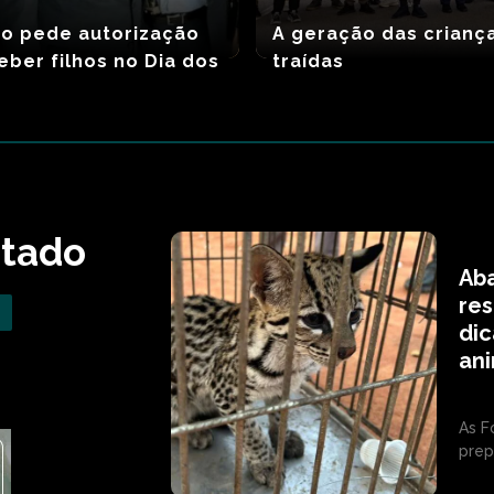
ro pede autorização
A geração das crianç
eber filhos no Dia dos
traídas
atado
Aba
res
dic
ani
As F
prep