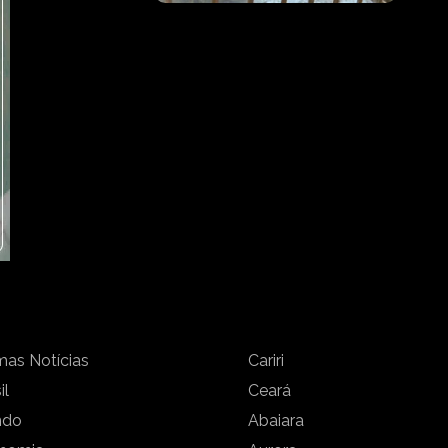
mas Notícias
Cariri
il
Ceará
ndo
Abaiara