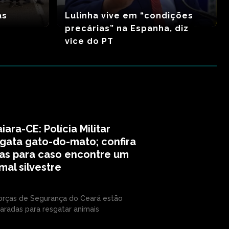
as
Lulinha vive em “condições
precárias” na Espanha, diz
vice do PT
iara-CE: Polícia Militar
gata gato-do-mato; confira
as para caso encontre um
mal silvestre
orças de Segurança do Ceará estão
aradas para resgatar animais