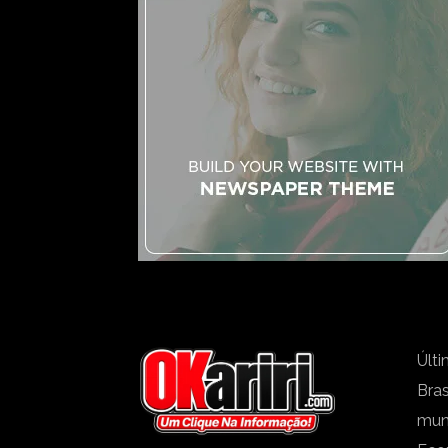
Últi
Bras
mu