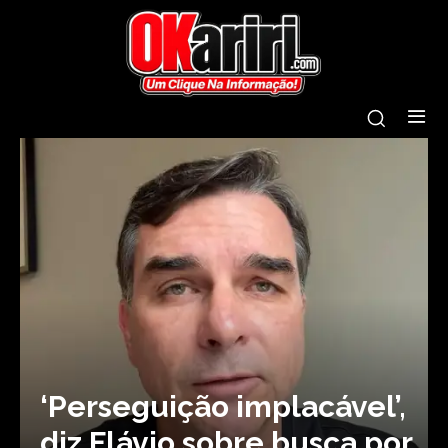
‘Perseguição implacável’,
diz Flávio sobre busca por