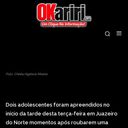
juazeiro do norte
menor
policia
tiros
troca
Foto: Chinês/Agência Miséria
Dois adolescentes foram apreendidos no
início da tarde desta terça-feira em Juazeiro
do Norte momentos após roubarem uma