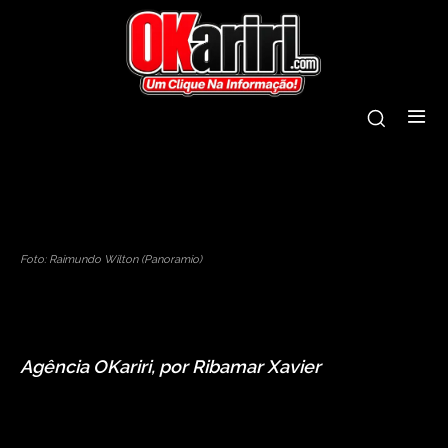
nossa senhora dos milagres
paróquia
programação
Foto: Raimundo Wilton (Panoramio)
Agência OKariri, por Ribamar Xavier