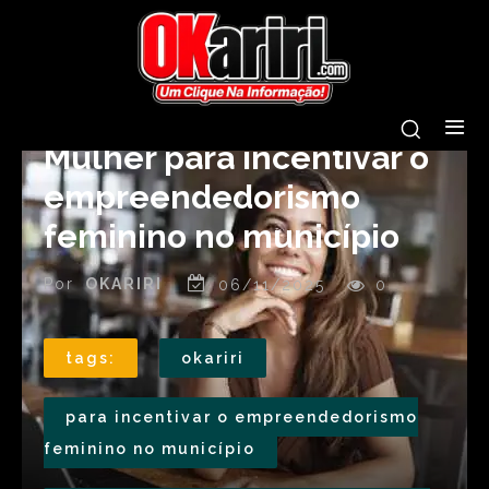
Prefeitura de Milagres
realiza Oficina Ceará Credi
Mulher para incentivar o
empreendedorismo
feminino no município
Por
OKARIRI
06/11/2025
0
tags:
okariri
para incentivar o empreendedorismo
feminino no município