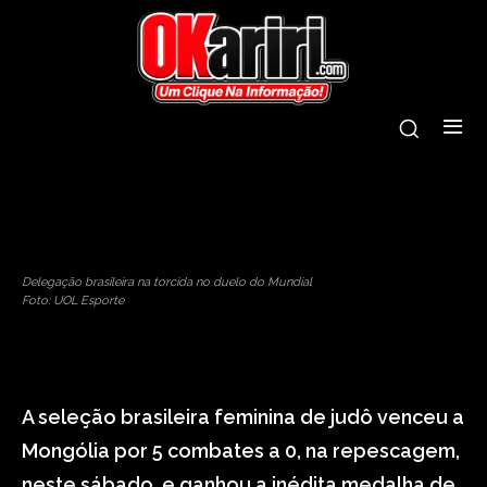
tags:
brasil
broze
judô
medalha
mundial
Delegação brasileira na torcida no duelo do Mundial
Foto: UOL Esporte
A seleção brasileira feminina de judô venceu a
Mongólia por 5 combates a 0, na repescagem,
neste sábado, e ganhou a inédita medalha de