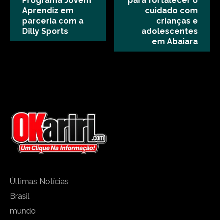
Programa Jovem
para fortalecer o
Aprendiz em
cuidado com
parceria com a
crianças e
Dilly Sports
adolescentes
em Abaiara
Últimas Notícias
Brasil
mundo