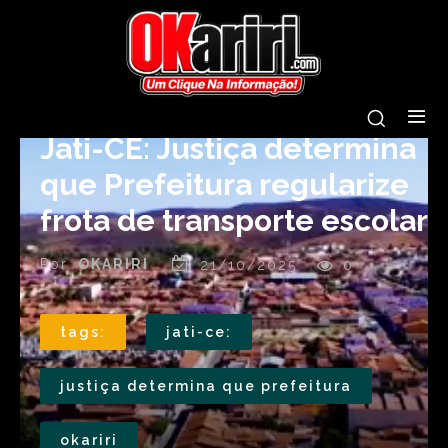
Jati-CE: Justiça determina
que Prefeitura regularize
frota de transporte escolar
Por
OKARIRI
21/10/2025
0
tags:
jati-ce:
justiça determina que prefeitura
okariri