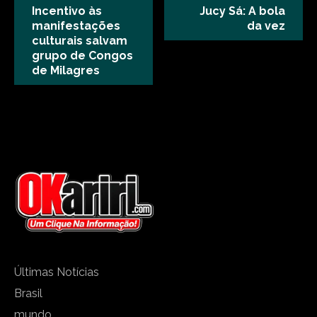
Incentivo às
Jucy Sá: A bola
manifestações
da vez
culturais salvam
grupo de Congos
de Milagres
Últimas Notícias
Brasil
mundo