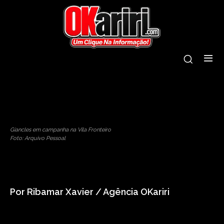
tags:
entrevista
giancles
milagres
vereador
Giancles em campanha na Vila Fronteiro
Foto: Arquivo Pessoal
Por Ribamar Xavier / Agência OKariri