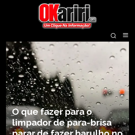
O que fazer para o
limpador de para-brisa
parar de fazer barulho no