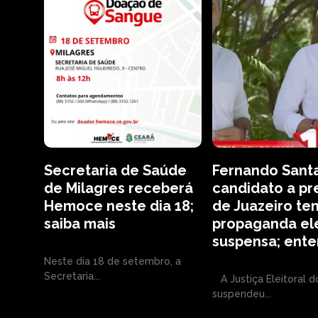
Secretaria de Saúde
Fernando Sant
de Milagres receberá
candidato a pr
Hemoce neste dia 18;
de Juazeiro te
saiba mais
propaganda ele
suspensa; ent
Neste dia 18 de setembro, a
Secretaria...
A Justiça Eleitoral d
suspendeu...