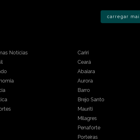
carregar mai
mas Notícias
Cariri
il
Ceará
ndo
Abaiara
nomia
Aurora
cia
Barro
tica
Brejo Santo
ortes
Mauriti
Milagres
Penaforte
Porteiras