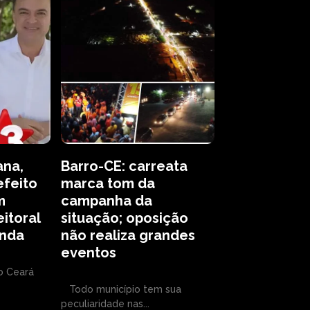
ana,
Barro-CE: carreata
efeito
marca tom da
m
campanha da
itoral
situação; oposição
enda
não realiza grandes
eventos
o Ceará
Todo município tem sua
peculiaridade nas...