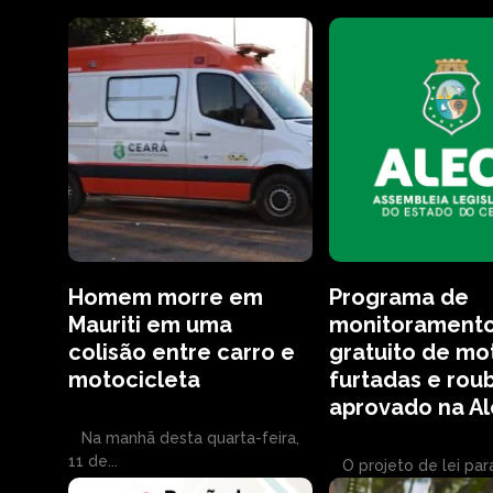
Homem morre em
Programa de
Mauriti em uma
monitorament
colisão entre carro e
gratuito de mo
motocicleta
furtadas e rou
aprovado na A
Na manhã desta quarta-feira,
11 de...
O projeto de lei para c