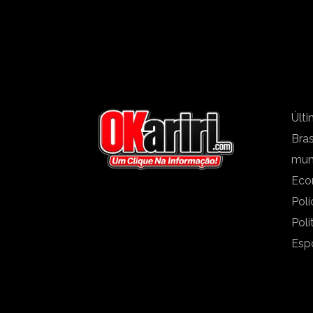
Últi
Bras
mu
Eco
Polí
Polí
Esp