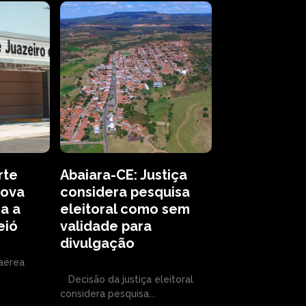
rte
Abaiara-CE: Justiça
nova
considera pesquisa
ra a
eleitoral como sem
eió
validade para
divulgação
aérea
Decisão da justiça eleitoral
considera pesquisa...