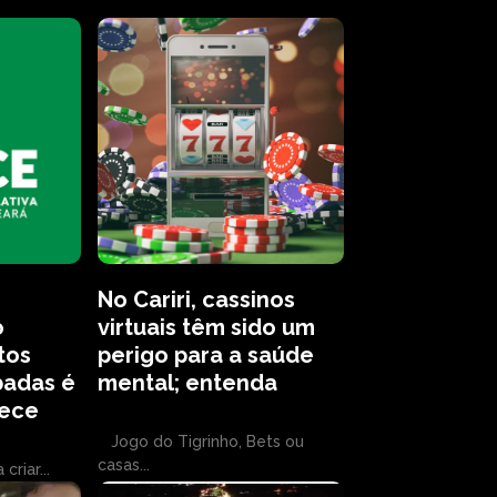
No Cariri, cassinos
o
virtuais têm sido um
tos
perigo para a saúde
badas é
mental; entenda
lece
Jogo do Tigrinho, Bets ou
casas...
riar...