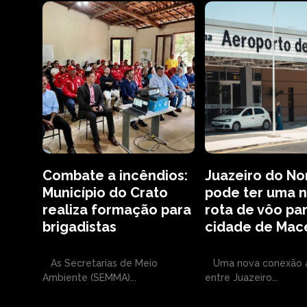
Combate a incêndios:
Juazeiro do No
Município do Crato
pode ter uma 
realiza formação para
rota de vôo pa
brigadistas
cidade de Mac
As Secretarias de Meio
Uma nova conexão 
Ambiente (SEMMA)...
entre Juazeiro...