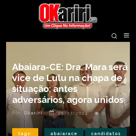
Abaiara-CE: Dra. Mara será
vice de Lulu na chapa de
situação; antes
adversários, agora unidos
Por
Okariri
29/07/2024
0
tags:
abaiarace
candidatos