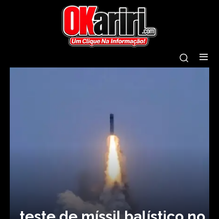
teste de míssil balístico no