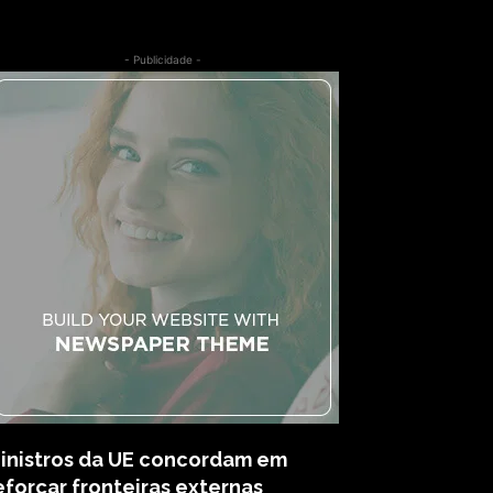
- Publicidade -
inistros da UE concordam em
eforçar fronteiras externas