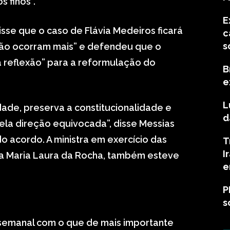
s finos”.
E
disse que o caso de Flávia Medeiros ficará
c
s
não ocorram mais” e defendeu que o
 reflexão” para a reformulação do
B
e
L
dade, preserva a constitucionalidade e
d
ela direção equivocada”, disse Messias
o acordo. A ministra em exercício das
T
I
ra Maria Laura da Rocha, também esteve
e
P
s
semanal com o que de mais importante