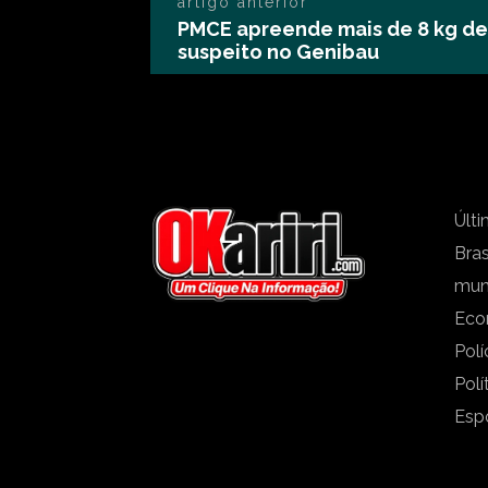
artigo anterior
PMCE apreende mais de 8 kg de
suspeito no Genibau
Últi
Bras
mu
Eco
Polí
Polí
Esp