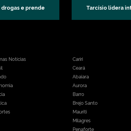
 drogas e prende
Tarcísio lidera 
mas Notícias
Cariri
il
Ceará
ndo
Abaiara
nomia
Aurora
cia
Barro
tica
Brejo Santo
ortes
Mauriti
Milagres
Penaforte