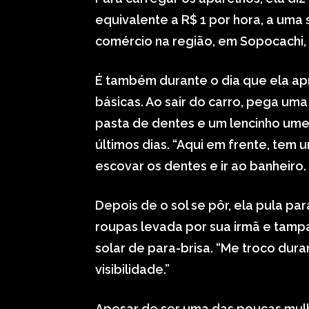
equivalente a R$ 1 por hora, a um
comércio na região, em Sopocachi, 
É também durante o dia que ela ap
básicas. Ao sair do carro, pega um
pasta de dentes e um lencinho ume
últimos dias. “Aqui em frente, tem
escovar os dentes e ir ao banheiro
Depois de o sol se pôr, ela pula p
roupas levada por sua irmã e tamp
solar de para-brisa. “Me troco dura
visibilidade.”
Apesar de ser uma das poucas mulhe