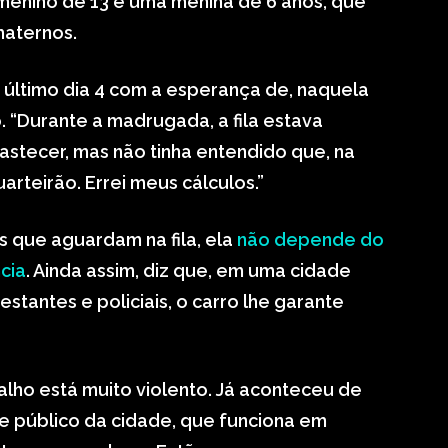
m menino de 13 e uma menina de 6 anos, que
maternos.
o último dia 4 com a esperança de, naquela
 “Durante a madrugada, a fila estava
astecer, mas não tinha entendido que, na
rteirão. Errei meus cálculos.”
s que aguardam na fila, ela
não depende do
cia
. Ainda assim, diz que, em uma cidade
tantes e policiais, o carro lhe garante
alho está muito violento. Já aconteceu de
e público da cidade, que funciona em