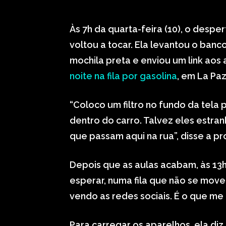
Às 7h da quarta-feira (10), o despe
voltou a tocar. Ela levantou o banc
mochila preta e enviou um link aos 
noite na fila por gasolina
, em La Paz
“Coloco um filtro no fundo da tel
dentro do carro. Talvez eles estra
que passam aqui na rua”, disse a p
Depois que as aulas acabam, às 13
esperar, numa fila que não se move
vendo as redes sociais. É o que m
Para carregar os aparelhos, ela diz