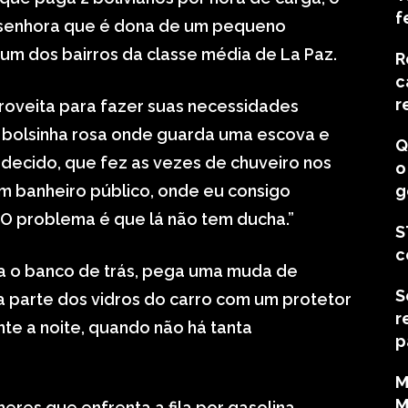
f
a senhora que é dona de um pequeno
um dos bairros da classe média de La Paz.
R
c
r
roveita para fazer suas necessidades
a bolsinha rosa onde guarda uma escova e
Q
decido, que fez as vezes de chuveiro nos
o
 um banheiro público, onde eu consigo
g
. O problema é que lá não tem ducha.”
S
c
ara o banco de trás, pega uma muda de
S
a parte dos vidros do carro com um protetor
r
nte a noite, quando não há tanta
p
M
M
res que enfrenta a fila por gasolina,