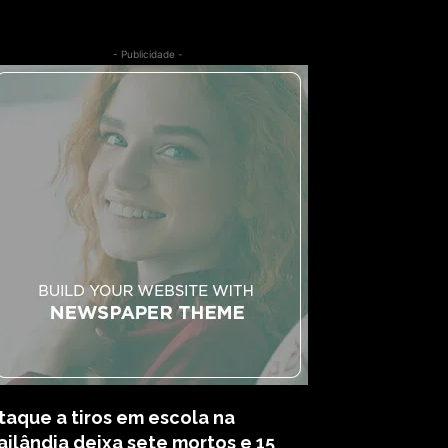
- Publicidade -
taque a tiros em escola na
ailândia deixa sete mortos e 15