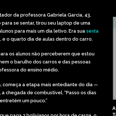
rtador da professora Gabriela Garcia, 43,
o para se sentar, tirou seu laptop de uma
alunos para mais um dia letivo. Era sua
sexta
, e o quarto dia de aulas dentro do carro.
a para os alunos não perceberem que estou
nhem o barulho dos carros e das pessoas
rofessora do ensino médio.
h, começa a etapa mais entediante do dia —
, a chegada de combustível. “Passo os dias
e entretém um pouco.”
A
T
 que paga 2 bolivianos por hora de carga, o