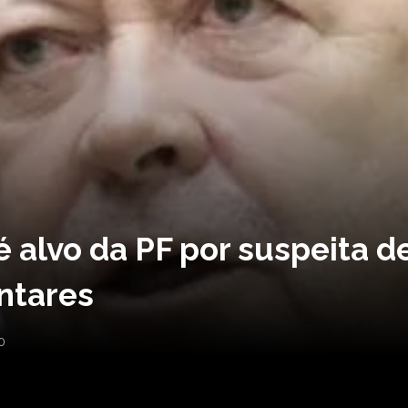
 alvo da PF por suspeita d
ntares
0