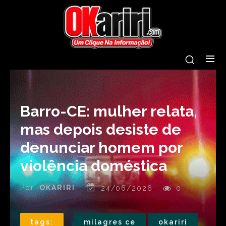
Barro-CE: mulher relata,
mas depois desiste de
denunciar homem por
violência doméstica
Por
OKARIRI
24/06/2026
0
tags:
milagres ce
okariri