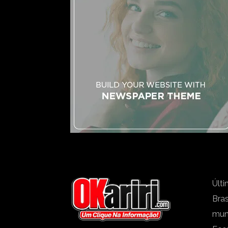
Últi
Bras
mu