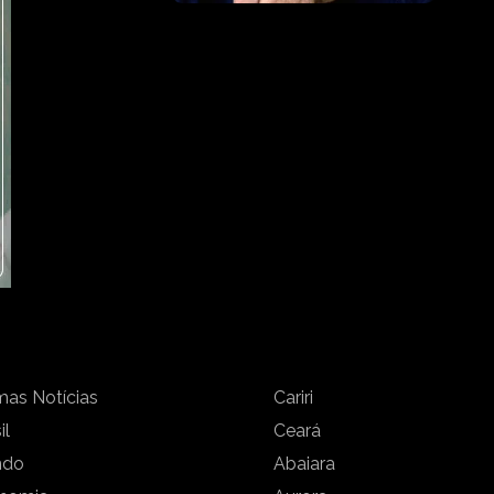
mas Notícias
Cariri
il
Ceará
ndo
Abaiara