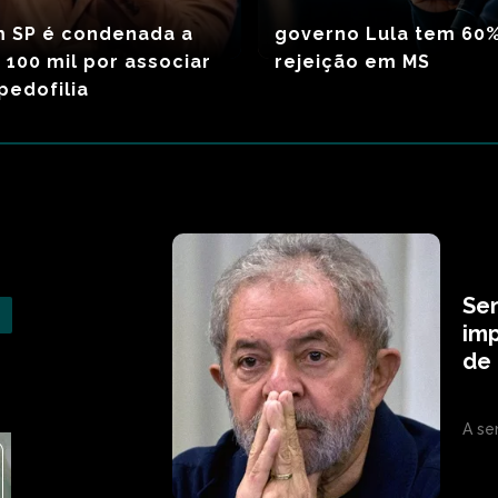
m SP é condenada a
governo Lula tem 60
 100 mil por associar
rejeição em MS
pedofilia
Sen
imp
de 
A se