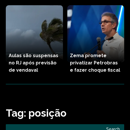
Aulas são suspensas
Zema promete
no RJ após previsão
privatizar Petrobras
de vendaval
e fazer choque fiscal
Tag:
posição
Search