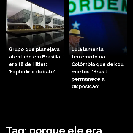
Grupo que planejava
Lula lamenta
atentado em Brasília
terremoto na
era fã de Hitler:
Colômbia que deixou
‘Explodir o debate’
mortos: ‘Brasil
permanece à
disposição’
Tag:
porque ele era