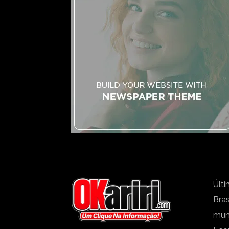
Últi
Bras
mu