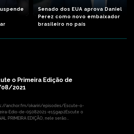
suspende
Senado dos EUA aprova Daniel
Perez como novo embaixador
par
brasileiro no país
ute o Primeira Edição de
/08/2021
s://anchor.fm/okariri/episodes/Escute-o-
eira-Edio-de-05082021-e15gap2Escute o
AL PRIMEIRA EDIÇÃO, nele serão...