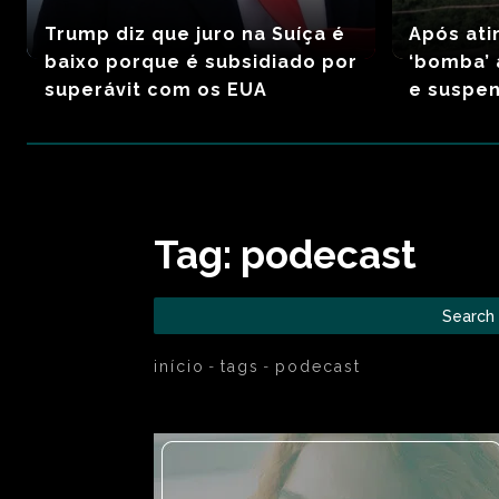
Trump diz que juro na Suíça é
Após ati
baixo porque é subsidiado por
‘bomba’ a
superávit com os EUA
e suspen
Tag:
podecast
Search
início
tags
podecast