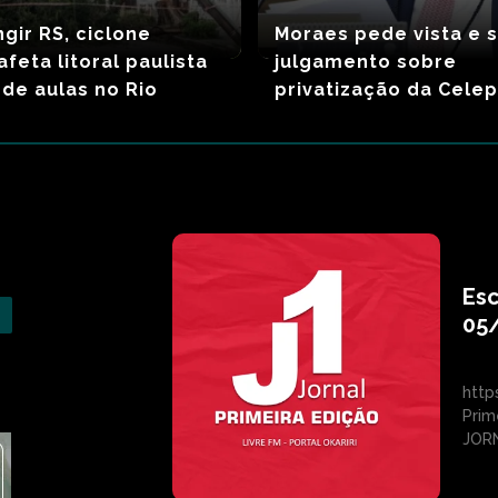
ngir RS, ciclone
Moraes pede vista e 
feta litoral paulista
julgamento sobre
de aulas no Rio
privatização da Cele
Esc
05
http
Prim
JORN