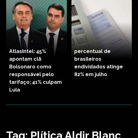
AtlasIntel: 45%
percentual de
apontam clã
brasileiros
Bolsonaro como
endividados atinge
responsável pelo
82% em julho
tarifaço; 41% culpam
Lula
Tag:
Plítica Aldir Blanc