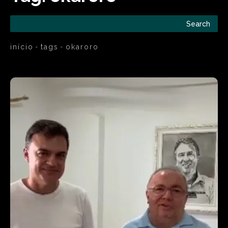
Search
início
tags
okaroro