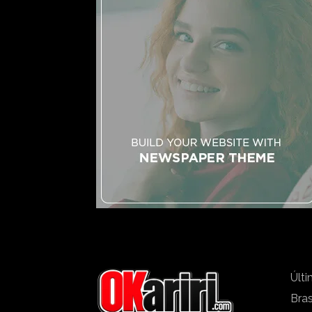
Últi
Bras