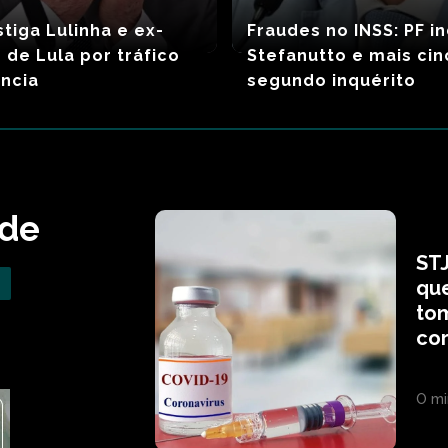
stiga Lulinha e ex-
Fraudes no INSS: PF in
 de Lula por tráfico
Stefanutto e mais ci
ência
segundo inquérito
ade
ST
que
tom
cor
O mi