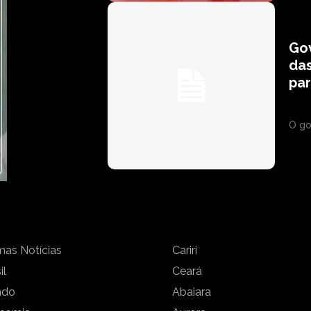
Go
das
par
O go
mas Notícias
Cariri
il
Ceará
ndo
Abaiara