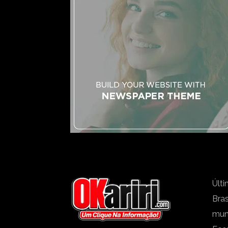
Últi
Bras
mu