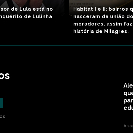
sor de Lula está no
Habitat I e II: bairros 
quérito de Lulinha
nasceram da união d
moradores, assim fa
história de Milagres.
os
Ale
que
par
ed
cos
A sa