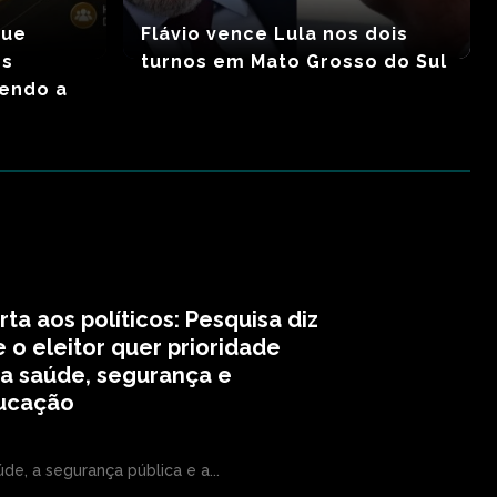
que
Flávio vence Lula nos dois
os
turnos em Mato Grosso do Sul
zendo a
rta aos políticos: Pesquisa diz
 o eleitor quer prioridade
a saúde, segurança e
ucação
úde, a segurança pública e a...