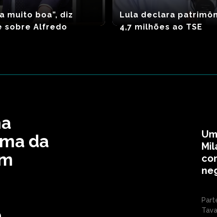
a muito boa”, diz
Lula declara patrimô
 sobre Alfredo
4,7 milhões ao TSE
ma
Um 
lama da
Mi
em
co
neg
Part
o
Tavar