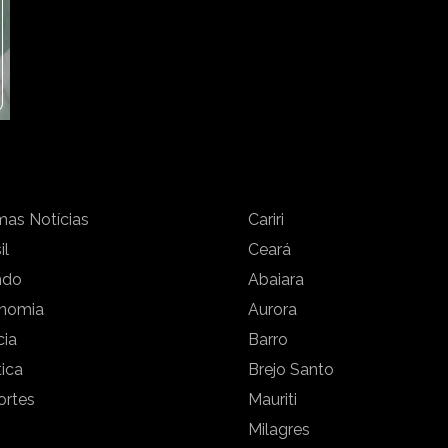
mas Notícias
Cariri
il
Ceará
ndo
Abaiara
nomia
Aurora
cia
Barro
tica
Brejo Santo
ortes
Mauriti
Milagres