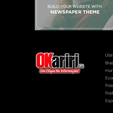
Últi
Bras
mu
Eco
Polí
Polí
Esp