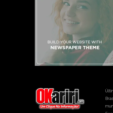
Últi
Bras
mu