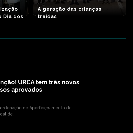
rização
A geração das crianças
o Dia dos
traídas
enção! URCA tem três novos
rsos aprovados
ordenação de Aperfeiçoamento de
oal de...