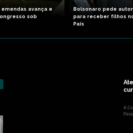
s emendas avança e
Bolsonaro pede auto
Congresso sob
para receber filhos n
Pais
At
cu
A Co
Pess