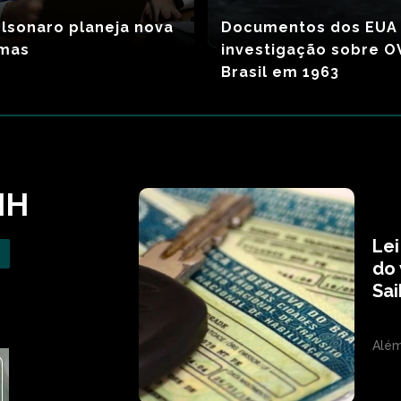
olsonaro planeja nova
Documentos dos EUA
rmas
investigação sobre O
Brasil em 1963
NH
Lei
do
Sai
Além