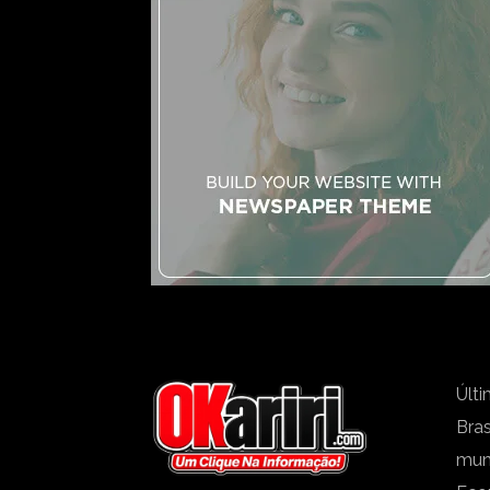
Últi
Bras
mu