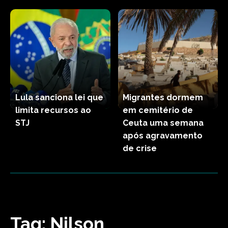
Lula sanciona lei que
Migrantes dormem
limita recursos ao
em cemitério de
STJ
Ceuta uma semana
após agravamento
de crise
Tag:
Nilson