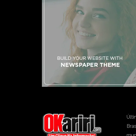
Últi
Bras
mu