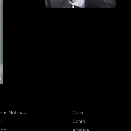
mas Notícias
Cariri
il
Ceará
ndo
Abaiara