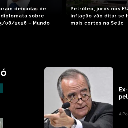
foram deixadas de
Petróleo, juros nos E
z diplomata sobre
inflação vão ditar se
05/08/2026 – Mundo
mais cortes na Selic
ró
Ex-
pel
A Po