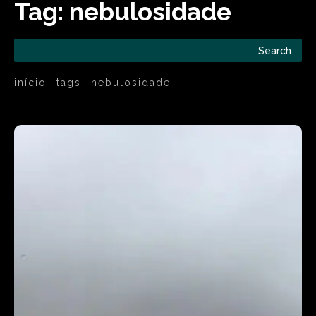
Tag:
nebulosidade
Search
início
tags
nebulosidade