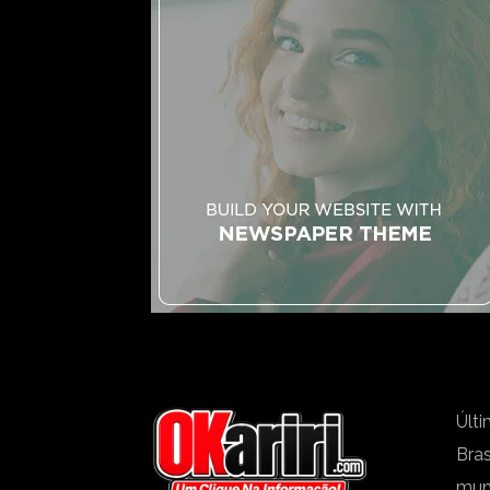
Últi
Bras
mu