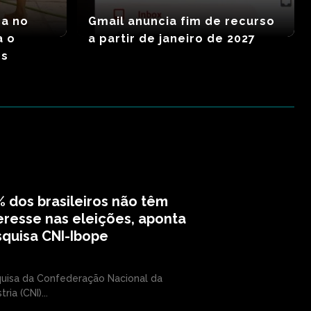
ca no
Gmail anuncia fim de recurso
a o
a partir de janeiro de 2027
es
 dos brasileiros não têm
eresse nas eleições, aponta
quisa CNI-Ibope
uisa da Confederação Nacional da
tria (CNI)...