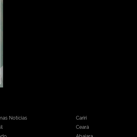
mas Notícias
Cariri
il
Ceará
ndo
Abaiara