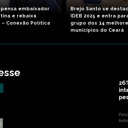
ispensa embaixador
Brejo Santo se desta
tina e rebaixa
IDEB 2025 e entra par
 – Conexão Política
grupo dos 34 melhor
municípios do Ceará
esse
26%
int
pes
Pesq
Indús