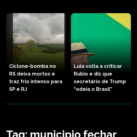
Ciclone-bomba no
Lula volta a criticar
RS deixa mortos e
Rubio e diz que
traz frio intenso para
secretário de Trump
SP e RJ
“odeia o Brasil”
Tag:
municipio fechar