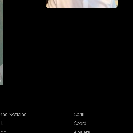
mas Notícias
Cariri
il
Ceará
ndo
Abaiara