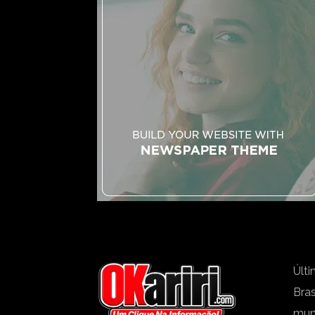
Últi
Bras
mu