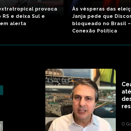
extratropical provoca
Às vésperas das elei
 RS e deixa Sul e
Janja pede que Disco
em alerta
bloqueado no Brasil 
Conexão Política
Ce
até
de
res
O Go