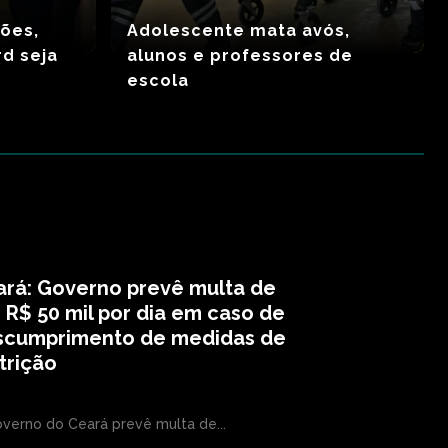
ções,
Adolescente mata avós,
rd seja
alunos e professores de
–
escola
ará: Governo prevê multa de
 R$ 50 mil por dia em caso de
scumprimento de medidas de
trição
verno do Ceará prevê multa de...