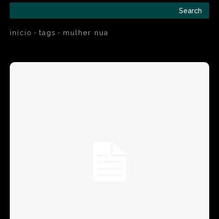
Search
início
tags
mulher nua