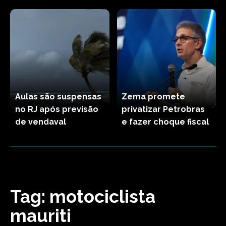
Aulas são suspensas
Zema promete
no RJ após previsão
privatizar Petrobras
de vendaval
e fazer choque fiscal
Tag:
motociclista
mauriti