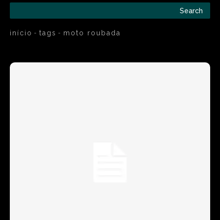
Search
início
tags
moto roubada