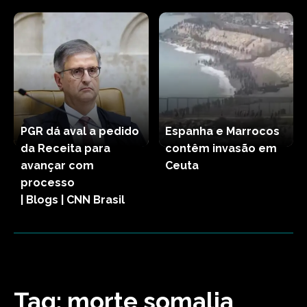
PGR dá aval a pedido
Espanha e Marrocos
da Receita para
contêm invasão em
avançar com
Ceuta
processo
| Blogs | CNN Brasil
Tag:
morte somalia