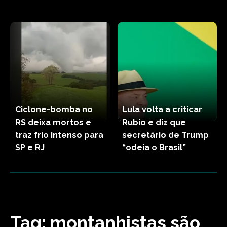
Ciclone-bomba no
Lula volta a criticar
RS deixa mortos e
Rubio e diz que
traz frio intenso para
secretário de Trump
SP e RJ
“odeia o Brasil”
Tag:
montanhistas são