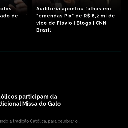
tados
Auditoria apontou falhas em
iado de
“emendas Pix” de R$ 6,2 mi de
vice de Flávio | Blogs | CNN
Brasil
ólicos participam da
dicional Missa do Galo
ndo a tradição Católica, para celebrar o...