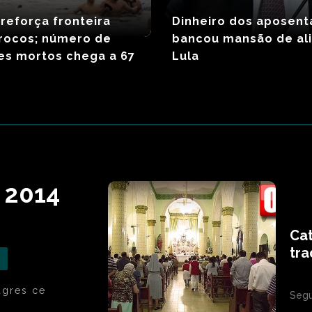
reforça fronteira
Dinheiro dos aposen
rocos; número de
bancou mansão de al
es mortos chega a 67
Lula
 2014
Cat
tra
agres ce
Segu